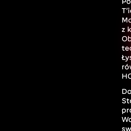
Po
T’
Ma
z 
Ob
te
Ły
ró
HO
Do
St
pr
Wa
sw