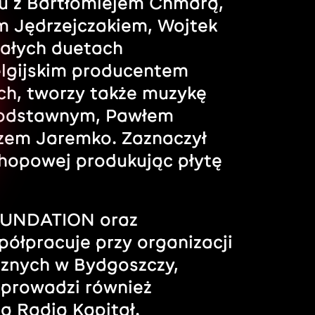
u z Bartłomiejem Chmarą,
em Jędrzejczakiem, Wojtek
ałych duetach
elgijskim producentem
ch, tworzy także muzykę
 Podstawnym, Pawłem
rzem Jaremko. Zaznaczył
 hopowej produkując płytę
OUNDATION oraz
ółpracuje przy organizacji
ecznych w Bydgoszczy,
 prowadzi również
 Radia Kapitał.