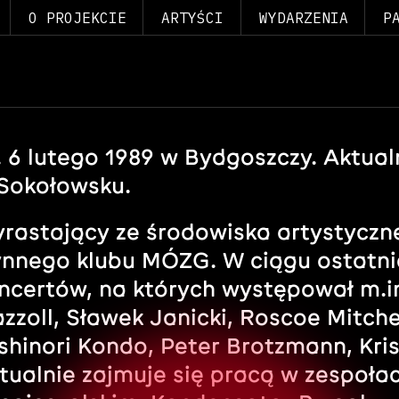
O PROJEKCIE
ARTYŚCI
WYDARZENIA
P
. 6 lutego 1989 w Bydgoszczy. Aktual
Sokołowsku.
rastający ze środowiska artystycz
ynnego klubu MÓZG. W ciągu ostatnich
ncertów, na których występował m.in.
zzoll, Sławek Janicki, Roscoe Mitche
shinori Kondo, Peter Brotzmann, Kris
tualnie zajmuje się pracą w zespoł