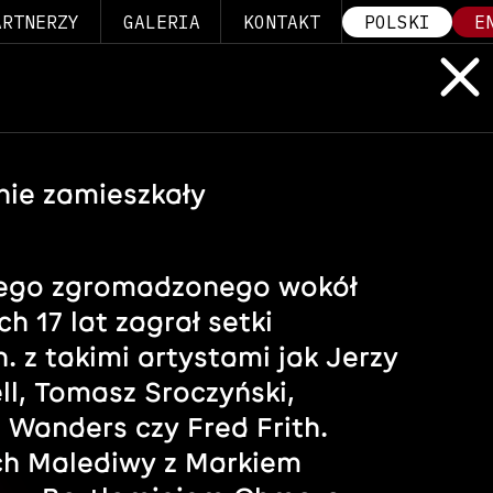
ARTNERZY
GALERIA
KONTAKT
POLSKI
E
nie zamieszkały
nego zgromadzonego wokół
 17 lat zagrał setki
 z takimi artystami jak Jerzy
ll, Tomasz Sroczyński,
 Wanders czy Fred Frith.
ach Malediwy z Markiem