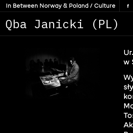
In Between Norway & Poland / Culture
Qba Janicki (PL)
Ur
w 
Wy
sł
ko
Ma
To
Ak