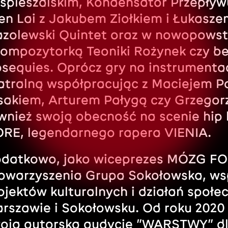
spieszalskim, Kondensator Przepływ
ien Lai z Jakubem Ziołkiem i Łukasz
zolewski Quintet oraz w nowopowst
kompozytorką Teoniki Rożynek czy b
sequies. Oprócz gry na instrumenta
atralną współpracując z Maciejem
sakiem, Arturem Pałygą czy Grzego
wnież swoją obecność na scenie hip
RE, legendarnego rapera VIENIA.
datkowo, jako wiceprezes MÓZG F
owarzyszenia Grupa Sokołowska, wsp
ojektów kulturalnych i działań społ
rszawie i Sokołowsku. Od roku 2020
oją autorską audycję ”WARSTWY” dla