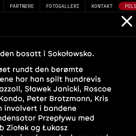
PARTNERE
FOTOGALLERI
KONTAKT
POL
tiden bosatt i Sokołowsko.
jøet rundt den berømte
rene har han spilt hundrevis
azzoll, Sławek Janicki, Roscoe
 Kondo, Peter Brotzmann, Kris
n involvert i bandene
ondensator Przepływu med
b Ziołek og Łukasz