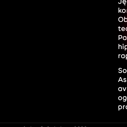
Ję
ko
Ob
te
Pa
hi
ra
So
As
av
og
pr