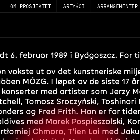
OM PROSJEKTET
ARTYŚCI
ARRANGEMENTER
dt 6. februar 1989 i Bydgoszcz. For 
n vokste ut av det kunstneriske mil
ubben MÓZG. I løpet av de siste 17 å
 konserter med artister som Jerzy M
tchell, Tomasz Sroczyński, Toshinori
nders og Fred Frith. Han er for tide
ldives med Marek Pospieszalski, K
rtłomiej Chmara, T’ien Lai med Jaku