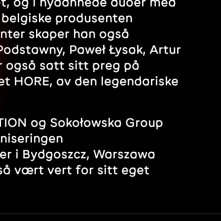
et, og i nydannede duoer med
 belgiske produsenten
menter skaper han også
Podstawny, Paweł Łysak, Artur
 også satt sitt preg på
et HORE, av den legendariske
TION og Sokołowska Group
aniseringen
eter i Bydgoszcz, Warszawa
 vært vert for sitt eget