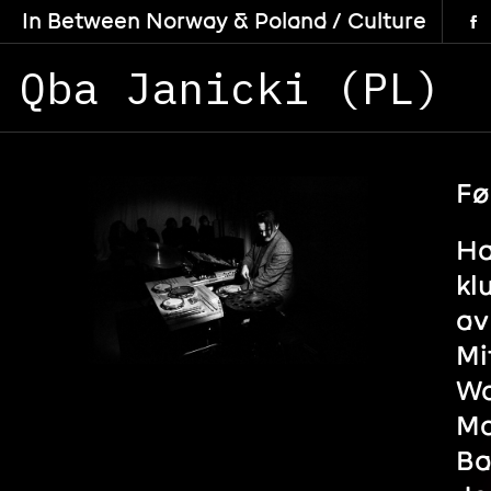
In Between Norway & Poland / Culture
Qba Janicki (PL)
Fø
Ha
kl
av
Mi
Wa
Ma
Ba