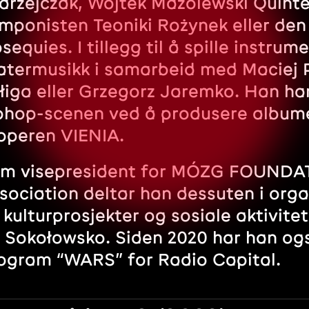
drzejczak, Wojtek Mazolewski Quint
mponisten Teoniki Rożynek eller den
sequies. I tillegg til å spille instru
atermusikk i samarbeid med Maciej 
łiga eller Grzegorz Jaremko. Han har
phop-scenen ved å produsere album
pperen VIENIA.
m visepresident for MÓZG FOUNDA
sociation deltar han dessuten i org
 kulturprosjekter og sosiale aktivit
 Sokołowsko. Siden 2020 har han også
ogram “WARS” for Radio Capital.