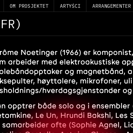
OM PROSJEKTET
ARTYŚCI
ARRANGEMENTER
(FR)
rôme Noetinger (1966) er komponist,
m arbeider med elektroakustiske ap
olebåndopptaker og magnetbånd, an
ksepulter, høyttalere, mikrofoner, ul
sholdnings/hverdagsgjenstander og 
n opptrer både solo og i ensembler (
tamkine, Le Un, Hrundi Bakshi, Les S
 samarbeider ofte (Sophie Agnel, Li