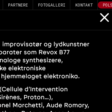
PARTNERE
FOTOGALLERI
KONTAKT
POL
 improvisatør og lydkunstner
parater som Revox B77
aloge synthesizere,
ike elektroniske
hjemmelaget elektronika.
Cellule d’Intervention
irènes, Proton…),
onel Marchetti, Aude Romary,