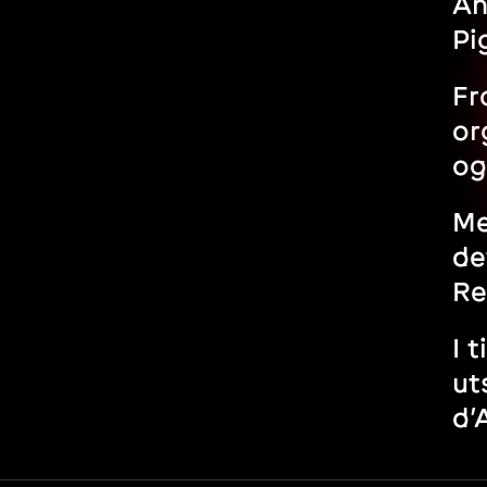
An
Pi
Fr
or
og
Me
de
Re
I 
ut
d’