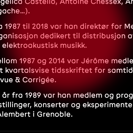
gelica Castello, Antoine Chessex, 
gache…).
a 1987 til 2018 var han direktør for M
ganisasjon dedikert til distribusjon 
 elektroakustisk musikk.
llom 1987 og 2014 var Jérôme medl
t kvartalsvise tidsskriftet for samt
vue & Corrigée.
ti år fra 1989 var han medlem og pro
stillinger, konserter og eksperimentel
Alembert i Grenoble.