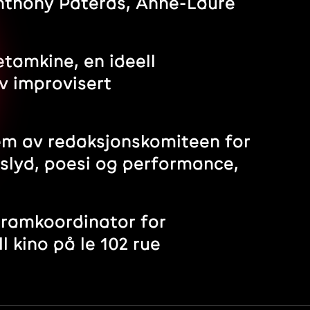
Anthony Pateras, Anne-Laure
etamkine, en ideell
av improvisert
em av redaksjonskomiteen for
idslyd, poesi og performance,
gramkoordinator for
l kino på le 102 rue