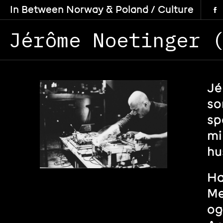
In Between Norway & Poland / Culture
Jérôme Noetinger 
Jé
so
sp
mi
hu
Ha
Me
og