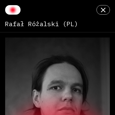
Rafał Różalski (PL)