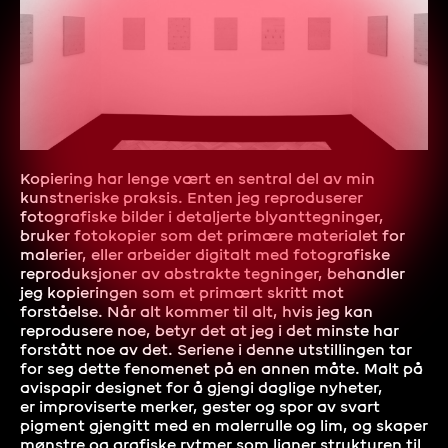
Kopiering har lenge vært en sentral del av min
kunstneriske praksis. Enten jeg reproduserer
fotografiske bilder i detaljerte blyanttegninger,
bruker fotokopier som det primære materialet for
malerier, eller arbeider digitalt med fotografiske
reproduksjoner av abstrakte tegninger, behandler
jeg kopieringen som et primært skritt mot
forståelse. Når alt kommer til alt, hvis jeg kan
reprodusere noe, betyr det at jeg i det minste har
forstått noe av det. Seriene i denne utstillingen tar
for seg dette fenomenet på en annen måte. Malt på
avispapir designet for å gjengi daglige nyheter,
er improviserte merker, gester og spor av svart
pigment gjengitt med en malerrulle og lim, og skaper
mønstre og grafiske rytmer som ligner strukturen til